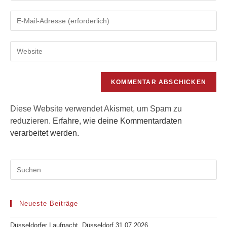
Namen
Gib
oder
deine
Benutzernamen
E-
zum
Gib
Mail-
Kommentieren
deine
Adresse
ein
Website-
zum
URL
Kommentieren
ein
ein
(optional)
Diese Website verwendet Akismet, um Spam zu
reduzieren.
Erfahre, wie deine Kommentardaten
verarbeitet werden.
Neueste Beiträge
Düsseldorfer Laufnacht, Düsseldorf 31.07.2026