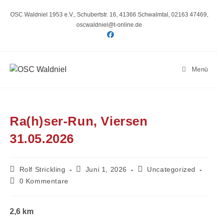
Zum
Inhalt
OSC Waldniel 1953 e.V., Schubertstr. 16, 41366 Schwalmtal, 02163 47469,
springen
oscwaldniel@t-online.de
Menü
Ra(h)ser-Run, Viersen
31.05.2026
Beitrags-
Beitrag
Beitrags-
Rolf Strickling
Juni 1, 2026
Uncategorized
Autor:
veröffentlicht:
Kategorie:
Beitrags-
0 Kommentare
Kommentare:
2,6 km