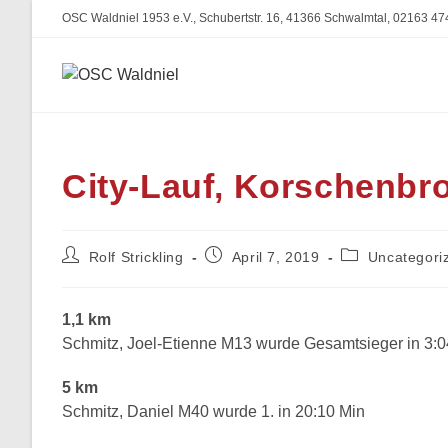
Zum
OSC Waldniel 1953 e.V., Schubertstr. 16, 41366 Schwalmtal, 02163 47
Inhalt
springen
City-Lauf, Korschenbro
Beitrags-
Beitrag
Beitrags-
Rolf Strickling
April 7, 2019
Uncategori
Autor:
veröffentlicht:
Kategorie:
1,1 km
Schmitz, Joel-Etienne M13 wurde Gesamtsieger in 3:0
5 km
Schmitz, Daniel M40 wurde 1. in 20:10 Min