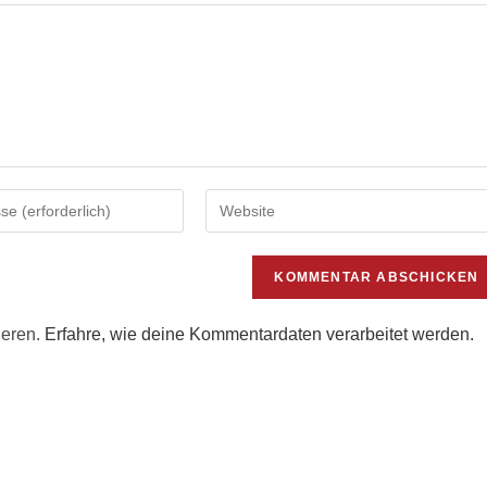
Gib
deine
Website-
URL
ein
(optional)
ieren.
Erfahre, wie deine Kommentardaten verarbeitet werden.