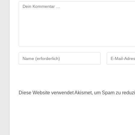
Kommentar
Gib
Gib
deinen
deine
Namen
E-
oder
Mail-
Benutzernamen
Adresse
zum
zum
Diese Website verwendet Akismet, um Spam zu reduz
Kommentieren
Kommentieren
ein
ein