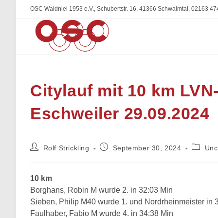
Zum
OSC Waldniel 1953 e.V., Schubertstr. 16, 41366 Schwalmtal, 02163 47
Inhalt
springen
Citylauf mit 10 km LVN
Eschweiler 29.09.2024
Beitrags-
Beitrag
Beitrag
Rolf Strickling
September 30, 2024
Unc
Autor:
veröffentlicht:
Kategor
10 km
Borghans, Robin M wurde 2. in 32:03 Min
Sieben, Philip M40 wurde 1. und Nordrheinmeister in 
Faulhaber, Fabio M wurde 4. in 34:38 Min