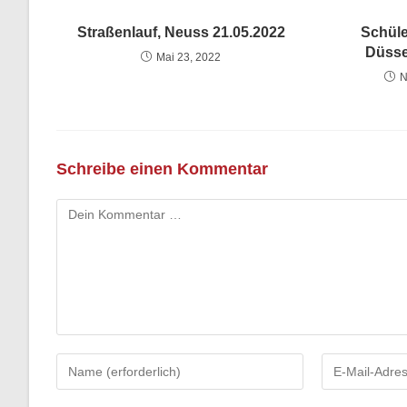
Straßenlauf, Neuss 21.05.2022
Schüle
Düsse
Mai 23, 2022
N
Schreibe einen Kommentar
Kommentar
Gib
Gib
deinen
deine
Namen
E-