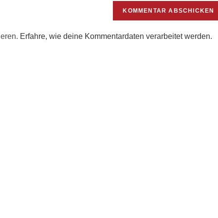
URL
ein
(optional)
ieren.
Erfahre, wie deine Kommentardaten verarbeitet werden.