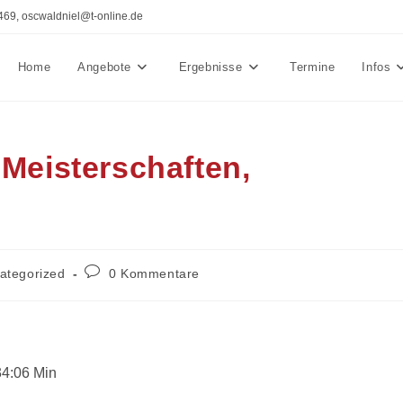
469, oscwaldniel@t-online.de
Home
Angebote
Ergebnisse
Termine
Infos
-Meisterschaften,
s-
Beitrags-
ategorized
0 Kommentare
ie:
Kommentare:
34:06 Min