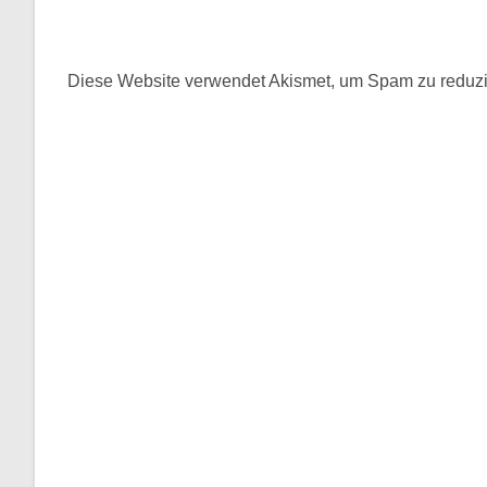
oder
Mail-
Benutzernamen
Adresse
zum
zum
Diese Website verwendet Akismet, um Spam zu reduz
Kommentieren
Kommentieren
ein
ein