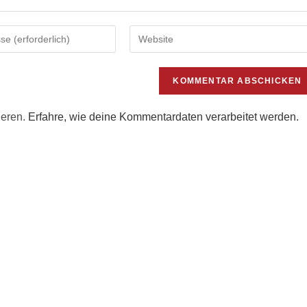
Gib
deine
Website-
URL
ein
(optional)
ieren.
Erfahre, wie deine Kommentardaten verarbeitet werden.