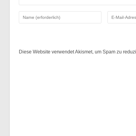
Gib
Gib
deinen
deine
Namen
E-
oder
Mail-
Benutzernamen
Adresse
zum
zum
Diese Website verwendet Akismet, um Spam zu reduz
Kommentieren
Kommentieren
ein
ein