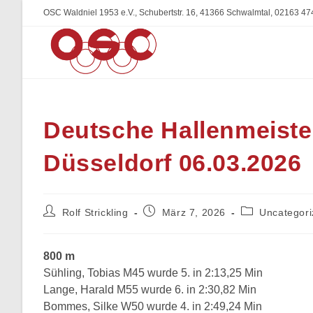
Zum
OSC Waldniel 1953 e.V., Schubertstr. 16, 41366 Schwalmtal, 02163 47
Inhalt
springen
Deutsche Hallenmeiste
Düsseldorf 06.03.2026
Beitrags-
Beitrag
Beitrags-
Rolf Strickling
März 7, 2026
Uncategor
Autor:
veröffentlicht:
Kategorie:
800 m
Sühling, Tobias M45 wurde 5. in 2:13,25 Min
Lange, Harald M55 wurde 6. in 2:30,82 Min
Bommes, Silke W50 wurde 4. in 2:49,24 Min