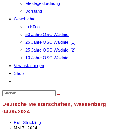
Meldegeldordnung
Vorstand
Geschichte
In Kürze
50 Jahre OSC Waldniel
25 Jahre OSC Waldniel (1)
25 Jahre OSC Waldniel (2)
10 Jahre OSC Waldniel
Veranstaltungen
Shop
Website-
Suche
umschalten
Deutsche Meisterschaften, Wassenberg
04.05.2024
Beitrags-
Rolf Strickling
Autor:
Beitrag
Mai 7, 2024