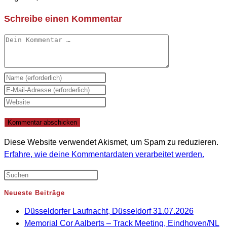
Schreibe einen Kommentar
Kommentar
Gib
deinen
Gib
Namen
deine
Gib
oder
E-
deine
Benutzernamen
Mail-
Website-
zum
Adresse
URL
Diese Website verwendet Akismet, um Spam zu reduzieren.
Kommentieren
zum
ein
Erfahre, wie deine Kommentardaten verarbeitet werden.
ein
Kommentieren
(optional)
ein
Neueste Beiträge
Düsseldorfer Laufnacht, Düsseldorf 31.07.2026
Memorial Cor Aalberts – Track Meeting, Eindhoven/NL