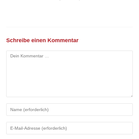
Schreibe einen Kommentar
Kommentar
Gib
deinen
Namen
Gib
oder
deine
Benutzernamen
E-
zum