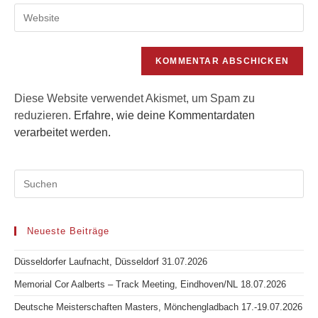
Gib
Mail-
Kommentieren
deine
Adresse
ein
Website-
zum
URL
Kommentieren
ein
ein
(optional)
Diese Website verwendet Akismet, um Spam zu
reduzieren.
Erfahre, wie deine Kommentardaten
verarbeitet werden.
Neueste Beiträge
Düsseldorfer Laufnacht, Düsseldorf 31.07.2026
Memorial Cor Aalberts – Track Meeting, Eindhoven/NL 18.07.2026
Deutsche Meisterschaften Masters, Mönchengladbach 17.-19.07.2026