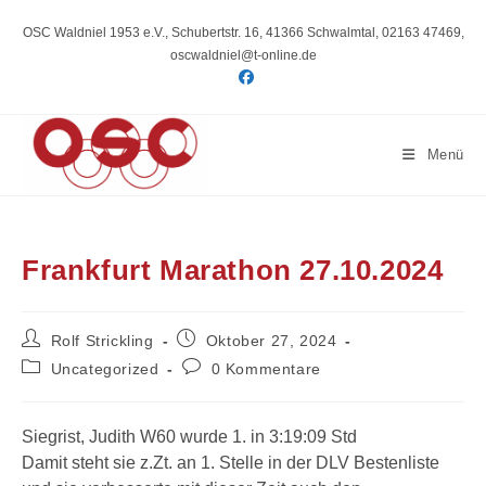
Zum
Inhalt
OSC Waldniel 1953 e.V., Schubertstr. 16, 41366 Schwalmtal, 02163 47469,
springen
oscwaldniel@t-online.de
Menü
Frankfurt Marathon 27.10.2024
Beitrags-
Beitrag
Rolf Strickling
Oktober 27, 2024
Autor:
veröffentlicht:
Beitrags-
Beitrags-
Uncategorized
0 Kommentare
Kategorie:
Kommentare:
Siegrist, Judith W60 wurde 1. in 3:19:09 Std
Damit steht sie z.Zt. an 1. Stelle in der DLV Bestenliste