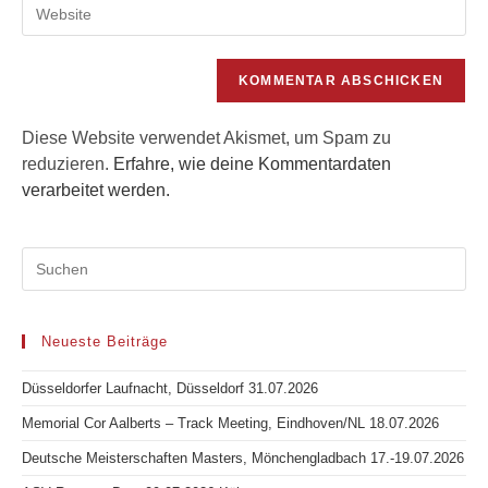
Gib
Mail-
Kommentieren
deine
Adresse
ein
Website-
zum
URL
Kommentieren
ein
ein
(optional)
Diese Website verwendet Akismet, um Spam zu
reduzieren.
Erfahre, wie deine Kommentardaten
verarbeitet werden.
Neueste Beiträge
Düsseldorfer Laufnacht, Düsseldorf 31.07.2026
Memorial Cor Aalberts – Track Meeting, Eindhoven/NL 18.07.2026
Deutsche Meisterschaften Masters, Mönchengladbach 17.-19.07.2026