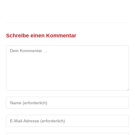
Schreibe einen Kommentar
Kommentar
Gib
deinen
Namen
Gib
oder
deine
Benutzernamen
E-
zum