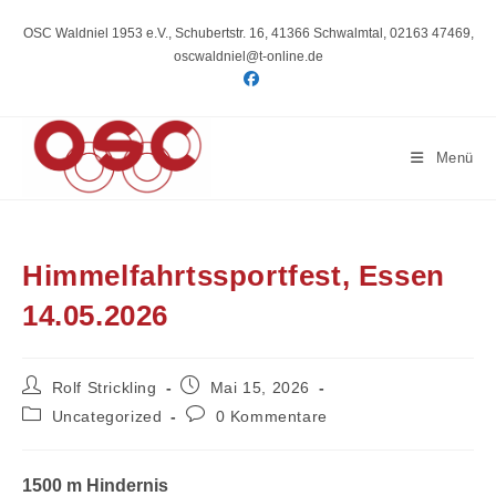
Zum
Inhalt
OSC Waldniel 1953 e.V., Schubertstr. 16, 41366 Schwalmtal, 02163 47469,
springen
oscwaldniel@t-online.de
Menü
Himmelfahrtssportfest, Essen
14.05.2026
Beitrags-
Beitrag
Rolf Strickling
Mai 15, 2026
Autor:
veröffentlicht:
Beitrags-
Beitrags-
Uncategorized
0 Kommentare
Kategorie:
Kommentare:
1500 m Hindernis