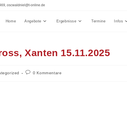
469, oscwaldniel@t-online.de
Home
Angebote
Ergebnisse
Termine
Infos
ross, Xanten 15.11.2025
-
Beitrags-
tegorized
0 Kommentare
e:
Kommentare: