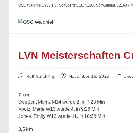
Zum
OSC Waldniel 1953 e.V., Schubertstr. 16, 41366 Schwalmtal, 02163 47
Inhalt
springen
LVN Meisterschaften C
Beitrags-
Beitrag
Beitrags
Rolf Strickling
November 16, 2025
Unca
Autor:
veröffentlicht:
Kategori
2 km
Deußen, Moritz M14 wurde 2. in 7:28 Min
Vootz, Marie W13 wurde 4. in 9:26 Min
Jones, Emily W13 wurde 11. in 10:38 Min
3,5 km