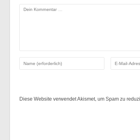
Kommentar
Gib
Gib
deinen
deine
Namen
E-
oder
Mail-
Benutzernamen
Adresse
zum
zum
Diese Website verwendet Akismet, um Spam zu reduz
Kommentieren
Kommentieren
ein
ein