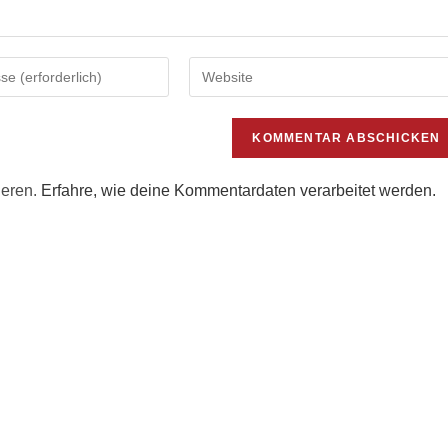
Gib
deine
Website-
URL
ein
(optional)
ieren.
Erfahre, wie deine Kommentardaten verarbeitet werden.