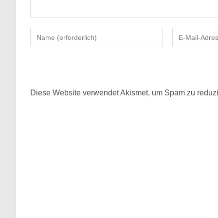
Gib
Gib
deinen
deine
Namen
E-
oder
Mail-
Benutzernamen
Adresse
zum
zum
Diese Website verwendet Akismet, um Spam zu reduz
Kommentieren
Kommentieren
ein
ein