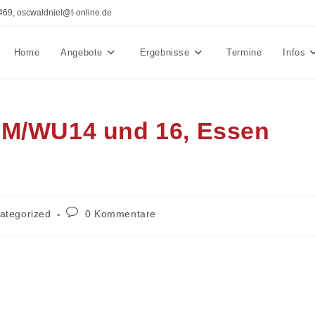
469, oscwaldniel@t-online.de
Home
Angebote
Ergebnisse
Termine
Infos
 M/WU14 und 16, Essen
s-
Beitrags-
ategorized
0 Kommentare
ie:
Kommentare: