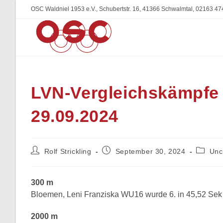
Zum
OSC Waldniel 1953 e.V., Schubertstr. 16, 41366 Schwalmtal, 02163 47
Inhalt
springen
LVN-Vergleichskämpfe
29.09.2024
Beitrags-
Beitrag
Beitrag
Rolf Strickling
September 30, 2024
Unc
Autor:
veröffentlicht:
Kategor
300 m
Bloemen, Leni Franziska WU16 wurde 6. in 45,52 Sek
2000 m