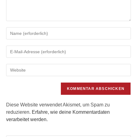
Gib
deinen
Namen
Gib
oder
deine
Benutzernamen
E-
zum
Gib
Mail-
Kommentieren
deine
Adresse
ein
Website-
zum
URL
Kommentieren
ein
ein
(optional)
Diese Website verwendet Akismet, um Spam zu
reduzieren.
Erfahre, wie deine Kommentardaten
verarbeitet werden.