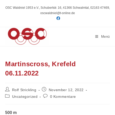
Zum
Inhalt
OSC Waldniel 1953 e.V., Schubertstr. 16, 41366 Schwalmtal, 02163 47469,
springen
oscwaldniel@t-online.de
Menü
Martinscross, Krefeld
06.11.2022
Beitrags-
Beitrag
Rolf Strickling
November 12, 2022
Autor:
veröffentlicht:
Beitrags-
Beitrags-
Uncategorized
0 Kommentare
Kategorie:
Kommentare:
500 m