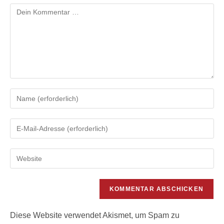
Kommentar
Gib
deinen
Namen
Gib
oder
deine
Benutzernamen
E-
zum
Gib
Mail-
Kommentieren
deine
Adresse
ein
Website-
zum
URL
Kommentieren
ein
ein
(optional)
Diese Website verwendet Akismet, um Spam zu