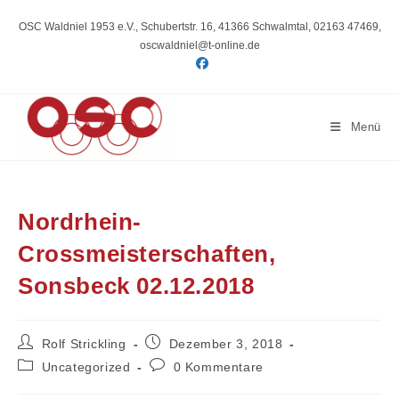
Zum
Inhalt
OSC Waldniel 1953 e.V., Schubertstr. 16, 41366 Schwalmtal, 02163 47469,
springen
oscwaldniel@t-online.de
Menü
Nordrhein-
Crossmeisterschaften,
Sonsbeck 02.12.2018
Beitrags-
Beitrag
Rolf Strickling
Dezember 3, 2018
Autor:
veröffentlicht:
Beitrags-
Beitrags-
Uncategorized
0 Kommentare
Kategorie:
Kommentare: