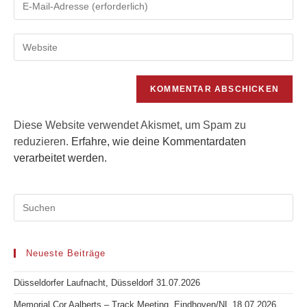
oder
deine
Benutzernamen
E-
zum
Gib
Mail-
Kommentieren
deine
Adresse
ein
Website-
zum
URL
Kommentieren
ein
ein
(optional)
Diese Website verwendet Akismet, um Spam zu
reduzieren.
Erfahre, wie deine Kommentardaten
verarbeitet werden.
Neueste Beiträge
Düsseldorfer Laufnacht, Düsseldorf 31.07.2026
Memorial Cor Aalberts – Track Meeting, Eindhoven/NL 18.07.2026