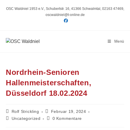
Zum
Inhalt
OSC Waldniel 1953 e.V., Schubertstr. 16, 41366 Schwalmtal, 02163 47469,
springen
oscwaldniel@t-online.de
Menü
Nordrhein-Senioren
Hallenmeisterschaften,
Düsseldorf 18.02.2024
Beitrags-
Beitrag
Rolf Strickling
Februar 19, 2024
Autor:
veröffentlicht:
Beitrags-
Beitrags-
Uncategorized
0 Kommentare
Kategorie:
Kommentare: