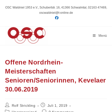
Zum
Inhalt
OSC Waldniel 1953 e.V., Schubertstr. 16, 41366 Schwalmtal, 02163 47469,
springen
oscwaldniel@t-online.de
Menü
Offene Nordrhein-
Meisterschaften
Senioren/Seniorinnen, Kevelaer
30.06.2019
Beitrags-
Beitrag
Rolf Strickling
Juli 1, 2019
Autor:
veröffentlicht:
Beitrags-
Beitrags-