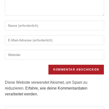
Gib
deinen
Namen
Gib
oder
deine
Benutzernamen
E-
zum
Gib
Mail-
Kommentieren
deine
Adresse
ein
Website-
zum
URL
Kommentieren
ein
ein
(optional)
Diese Website verwendet Akismet, um Spam zu
reduzieren.
Erfahre, wie deine Kommentardaten
verarbeitet werden.