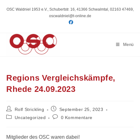
Zum
Inhalt
OSC Waldniel 1953 e.V., Schubertstr. 16, 41366 Schwalmtal, 02163 47469,
springen
oscwaldniel@t-online.de
Menü
Regions Vergleichskämpfe,
Rhede 24.09.2023
Beitrags-
Beitrag
Rolf Strickling
September 25, 2023
Autor:
veröffentlicht:
Beitrags-
Beitrags-
Uncategorized
0 Kommentare
Kategorie:
Kommentare:
Mitglieder des OSC waren dabei!