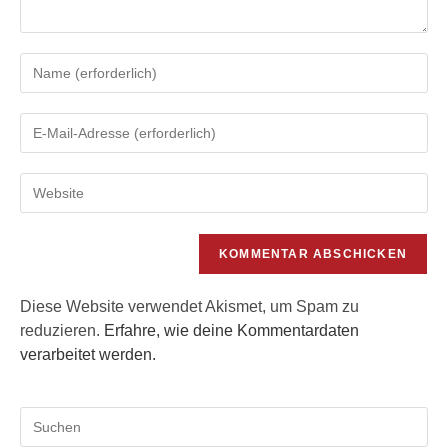
Gib
deinen
Namen
Gib
oder
deine
Benutzernamen
E-
zum
Gib
Mail-
Kommentieren
deine
Adresse
ein
Website-
zum
URL
Kommentieren
ein
ein
(optional)
Diese Website verwendet Akismet, um Spam zu
reduzieren.
Erfahre, wie deine Kommentardaten
verarbeitet werden.