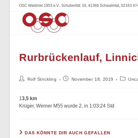
Zum
OSC Waldniel 1953 e.V., Schubertstr. 16, 41366 Schwalmtal, 02163 47
Inhalt
springen
Rurbrückenlauf, Linnic
Beitrags-
Beitrag
Beitrags
Rolf Strickling
November 18, 2019
Unca
Autor:
veröffentlicht:
Kategori
1
3,5 km
Krüger, Werner M55 wurde 2. in 1:03:24 Std
DAS KÖNNTE DIR AUCH GEFALLEN