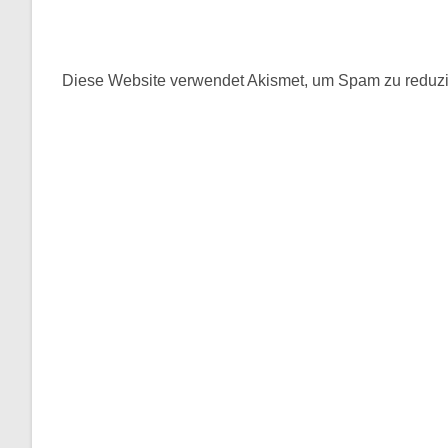
oder
Mail-
Benutzernamen
Adresse
zum
zum
Diese Website verwendet Akismet, um Spam zu reduz
Kommentieren
Kommentieren
ein
ein