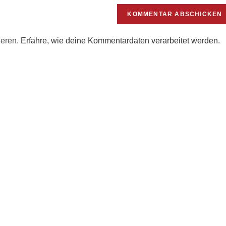
URL
ein
(optional)
ieren.
Erfahre, wie deine Kommentardaten verarbeitet werden.