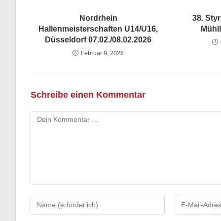
Nordrhein
38. Sty
Hallenmeisterschaften U14/U16,
Mühl
Düsseldorf 07.02./08.02.2026
Februar 9, 2026
Schreibe einen Kommentar
Kommentar
Gib
Gib
deinen
deine
Namen
E-