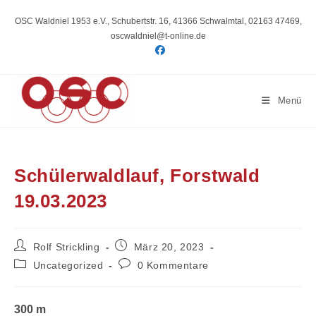
Zum
Inhalt
OSC Waldniel 1953 e.V., Schubertstr. 16, 41366 Schwalmtal, 02163 47469,
springen
oscwaldniel@t-online.de
Menü
Schülerwaldlauf, Forstwald
19.03.2023
Beitrags-
Beitrag
Rolf Strickling
März 20, 2023
Autor:
veröffentlicht:
Beitrags-
Beitrags-
Uncategorized
0 Kommentare
Kategorie:
Kommentare:
300 m