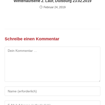
Winterlaufserie 2. Lauf, Duisburg 23.02.2019
Februar 24, 2019
Schreibe einen Kommentar
Kommentar
Gib
deinen
Namen
Gib
oder