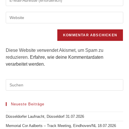
deine
Benutzernamen
E-
zum
Gib
Mail-
Kommentieren
deine
Adresse
ein
Website-
zum
URL
Kommentieren
ein
ein
(optional)
Diese Website verwendet Akismet, um Spam zu
reduzieren.
Erfahre, wie deine Kommentardaten
verarbeitet werden.
Neueste Beiträge
Düsseldorfer Laufnacht, Düsseldorf 31.07.2026
Memorial Cor Aalberts – Track Meeting, Eindhoven/NL 18.07.2026