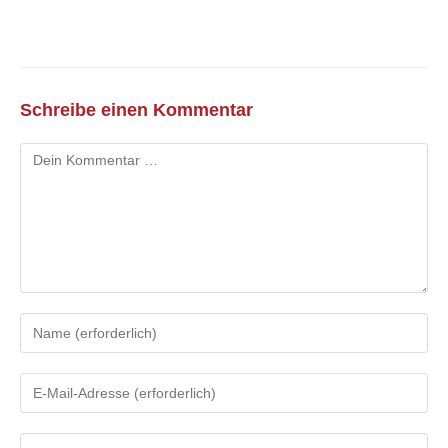
Schreibe einen Kommentar
Kommentar
Gib
deinen
Namen
Gib
oder
deine
Benutzernamen
E-
zum
Gib
Mail-