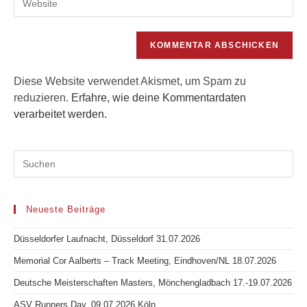
Kommentieren
deine
Adresse
ein
Website-
zum
URL
Kommentieren
ein
ein
(optional)
Diese Website verwendet Akismet, um Spam zu
reduzieren.
Erfahre, wie deine Kommentardaten
verarbeitet werden.
Neueste Beiträge
Düsseldorfer Laufnacht, Düsseldorf 31.07.2026
Memorial Cor Aalberts – Track Meeting, Eindhoven/NL 18.07.2026
Deutsche Meisterschaften Masters, Mönchengladbach 17.-19.07.2026
ASV Runners Day, 09.07.2026 Köln