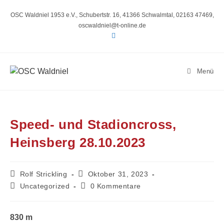
Zum
Inhalt
OSC Waldniel 1953 e.V., Schubertstr. 16, 41366 Schwalmtal, 02163 47469,
springen
oscwaldniel@t-online.de
Menü
Speed- und Stadioncross,
Heinsberg 28.10.2023
Beitrags-
Beitrag
Rolf Strickling
Oktober 31, 2023
Autor:
veröffentlicht:
Beitrags-
Beitrags-
Uncategorized
0 Kommentare
Kategorie:
Kommentare:
830 m