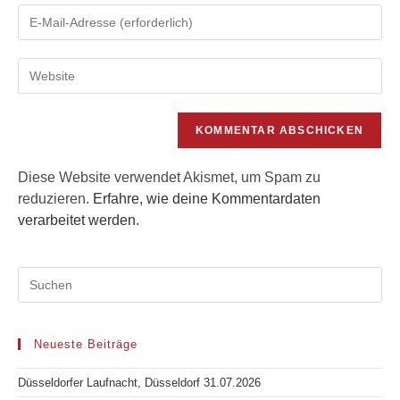
Gib
oder
deine
Benutzernamen
E-
zum
Gib
Mail-
Kommentieren
deine
Adresse
ein
Website-
zum
URL
Kommentieren
ein
ein
(optional)
Diese Website verwendet Akismet, um Spam zu
reduzieren.
Erfahre, wie deine Kommentardaten
verarbeitet werden.
Neueste Beiträge
Düsseldorfer Laufnacht, Düsseldorf 31.07.2026