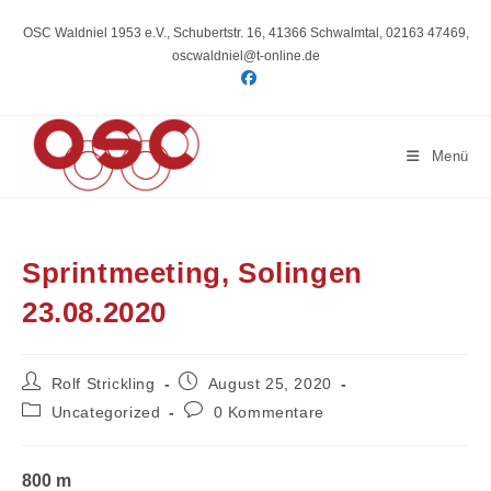
Zum
Inhalt
OSC Waldniel 1953 e.V., Schubertstr. 16, 41366 Schwalmtal, 02163 47469,
springen
oscwaldniel@t-online.de
Menü
Sprintmeeting, Solingen
23.08.2020
Beitrags-
Beitrag
Rolf Strickling
August 25, 2020
Autor:
veröffentlicht:
Beitrags-
Beitrags-
Uncategorized
0 Kommentare
Kategorie:
Kommentare:
800 m