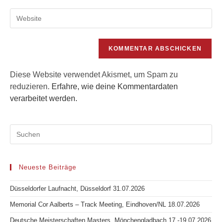
E-
zum
Gib
Mail-
Kommentieren
deine
Adresse
ein
Website-
zum
URL
Kommentieren
ein
ein
(optional)
Diese Website verwendet Akismet, um Spam zu
reduzieren.
Erfahre, wie deine Kommentardaten
verarbeitet werden.
Neueste Beiträge
Düsseldorfer Laufnacht, Düsseldorf 31.07.2026
Memorial Cor Aalberts – Track Meeting, Eindhoven/NL 18.07.2026
Deutsche Meisterschaften Masters, Mönchengladbach 17.-19.07.2026