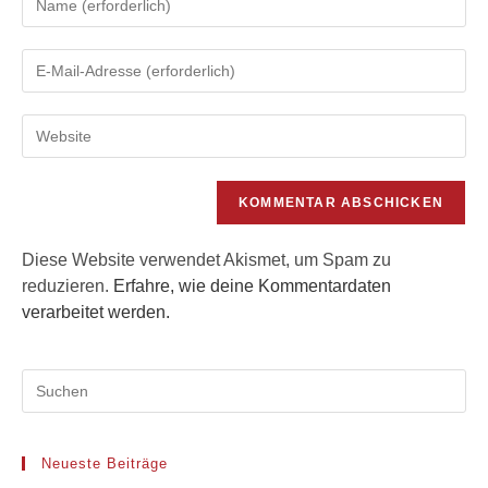
deinen
Namen
Gib
oder
deine
Benutzernamen
E-
zum
Gib
Mail-
Kommentieren
deine
Adresse
ein
Website-
zum
URL
Kommentieren
ein
ein
(optional)
Diese Website verwendet Akismet, um Spam zu
reduzieren.
Erfahre, wie deine Kommentardaten
verarbeitet werden.
Neueste Beiträge