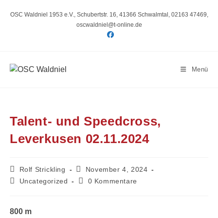
Zum
Inhalt
OSC Waldniel 1953 e.V., Schubertstr. 16, 41366 Schwalmtal, 02163 47469,
springen
oscwaldniel@t-online.de
Menü
Talent- und Speedcross,
Leverkusen 02.11.2024
Beitrags-
Beitrag
Rolf Strickling
November 4, 2024
Autor:
veröffentlicht:
Beitrags-
Beitrags-
Uncategorized
0 Kommentare
Kategorie:
Kommentare:
800 m