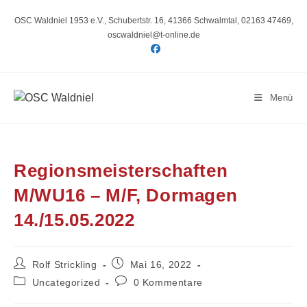
Zum
Inhalt
OSC Waldniel 1953 e.V., Schubertstr. 16, 41366 Schwalmtal, 02163 47469,
springen
oscwaldniel@t-online.de
Menü
Regionsmeisterschaften
M/WU16 – M/F, Dormagen
14./15.05.2022
Beitrags-
Beitrag
Rolf Strickling
Mai 16, 2022
Autor:
veröffentlicht:
Beitrags-
Beitrags-
Uncategorized
0 Kommentare
Kategorie:
Kommentare: