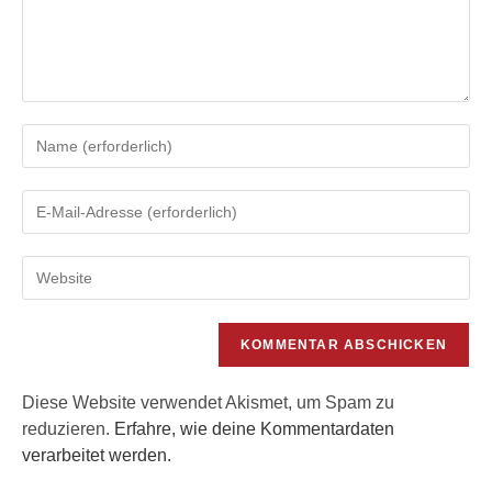
Gib
deinen
Namen
Gib
oder
deine
Benutzernamen
E-
zum
Gib
Mail-
Kommentieren
deine
Adresse
ein
Website-
zum
URL
Kommentieren
ein
ein
(optional)
Diese Website verwendet Akismet, um Spam zu
reduzieren.
Erfahre, wie deine Kommentardaten
verarbeitet werden.