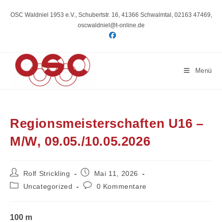
Zum
Inhalt
OSC Waldniel 1953 e.V., Schubertstr. 16, 41366 Schwalmtal, 02163 47469,
springen
oscwaldniel@t-online.de
Menü
Regionsmeisterschaften U16 –
M/W, 09.05./10.05.2026
Beitrags-
Beitrag
Rolf Strickling
Mai 11, 2026
Autor:
veröffentlicht:
Beitrags-
Beitrags-
Uncategorized
0 Kommentare
Kategorie:
Kommentare:
100 m