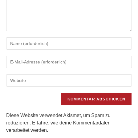
Gib
deinen
Namen
Gib
oder
deine
Benutzernamen
E-
zum
Gib
Mail-
Kommentieren
deine
Adresse
ein
Website-
zum
URL
Kommentieren
ein
ein
(optional)
Diese Website verwendet Akismet, um Spam zu
reduzieren.
Erfahre, wie deine Kommentardaten
verarbeitet werden.