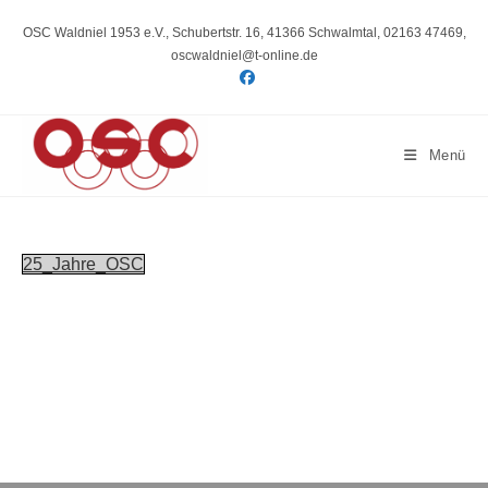
Zum
Inhalt
OSC Waldniel 1953 e.V., Schubertstr. 16, 41366 Schwalmtal, 02163 47469,
springen
oscwaldniel@t-online.de
Menü
25_Jahre_OSC