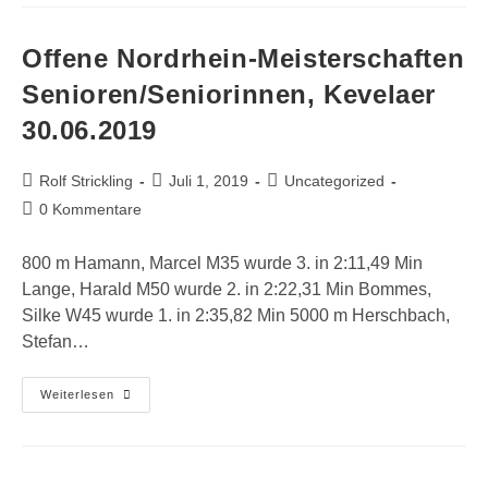
Oedt
03.07.2019
Offene Nordrhein-Meisterschaften
Senioren/Seniorinnen, Kevelaer
30.06.2019
Beitrags-
Beitrag
Beitrags-
Rolf Strickling
Juli 1, 2019
Uncategorized
Autor:
veröffentlicht:
Kategorie:
Beitrags-
0 Kommentare
Kommentare:
800 m Hamann, Marcel M35 wurde 3. in 2:11,49 Min
Lange, Harald M50 wurde 2. in 2:22,31 Min Bommes,
Silke W45 wurde 1. in 2:35,82 Min 5000 m Herschbach,
Stefan…
Offene
Weiterlesen
Nordrhein-
Meisterschaften
Senioren/Seniorinnen,
Kevelaer
30.06.2019