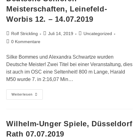
Meisterschaften, Leinefeld-
Worbis 12. – 14.07.2019
Beitrags-
Beitrag
Beitrags-
Rolf Strickling
Juli 14, 2019
Uncategorized
Autor:
veröffentlicht:
Kategorie:
Beitrags-
0 Kommentare
Kommentare:
Silke Bommes und Alexandra Schwartze wurden
Deutsche Meister! Zwei Titel bei einer Veranstaltung, dies
ist auch im OSC eine Seltenheit! 800 m Lange, Harald
M50 wurde 7. in 2:16,07 Min…
Deutsche
Weiterlesen
Senioren
Meisterschaften,
Leinefeld-
Worbis
12.
–
Wilhelm-Unger Spiele, Düsseldorf
14.07.2019
Rath 07.07.2019