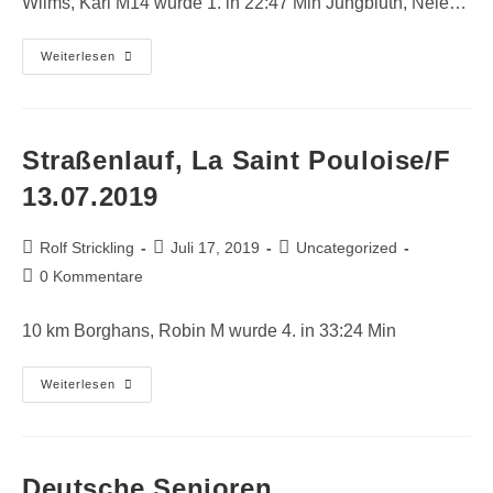
Wilms, Karl M14 wurde 1. in 22:47 Min Jungbluth, Nele…
VSV-
Weiterlesen
Laufveranstaltung,
Wegberg
27.07.2019
Straßenlauf, La Saint Pouloise/F
13.07.2019
Beitrags-
Beitrag
Beitrags-
Rolf Strickling
Juli 17, 2019
Uncategorized
Autor:
veröffentlicht:
Kategorie:
Beitrags-
0 Kommentare
Kommentare:
10 km Borghans, Robin M wurde 4. in 33:24 Min
Straßenlauf,
Weiterlesen
La
Saint
Pouloise/F
13.07.2019
Deutsche Senioren