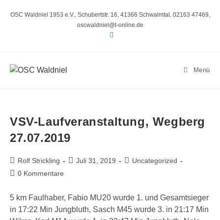
Zum
Inhalt
OSC Waldniel 1953 e.V., Schubertstr. 16, 41366 Schwalmtal, 02163 47469,
springen
oscwaldniel@t-online.de
Menü
VSV-Laufveranstaltung, Wegberg
27.07.2019
Beitrags-
Beitrag
Beitrags-
Rolf Strickling
Juli 31, 2019
Uncategorized
Autor:
veröffentlicht:
Kategorie:
Beitrags-
0 Kommentare
Kommentare:
5 km Faulhaber, Fabio MU20 wurde 1. und Gesamtsieger
in 17:22 Min Jungbluth, Sasch M45 wurde 3. in 21:17 Min