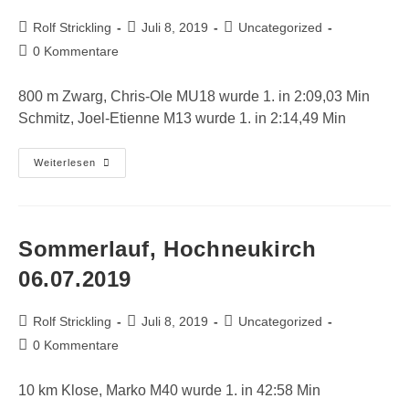
Beitrags-
Beitrag
Beitrags-
Rolf Strickling
Juli 8, 2019
Uncategorized
Autor:
veröffentlicht:
Kategorie:
Beitrags-
0 Kommentare
Kommentare:
800 m Zwarg, Chris-Ole MU18 wurde 1. in 2:09,03 Min
Schmitz, Joel-Etienne M13 wurde 1. in 2:14,49 Min
Wilhelm-
Weiterlesen
Unger
Spiele,
Düsseldorf
Rath
07.07.2019
Sommerlauf, Hochneukirch
06.07.2019
Beitrags-
Beitrag
Beitrags-
Rolf Strickling
Juli 8, 2019
Uncategorized
Autor:
veröffentlicht:
Kategorie:
Beitrags-
0 Kommentare
Kommentare:
10 km Klose, Marko M40 wurde 1. in 42:58 Min