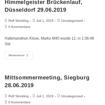
Himmelgeister Brückenlauf,
Düsseldorf 29.06.2019
Beitrags-
Beitrag
Beitrags-
Rolf Strickling
Juli 1, 2019
Uncategorized
Autor:
veröffentlicht:
Kategorie:
Beitrags-
0 Kommentare
Kommentare:
Halbmarathon Klose, Marko M40 wurde 12. in 1:36:48
Std
Himmelgeister
Weiterlesen
Brückenlauf,
Düsseldorf
29.06.2019
Mittsommermeeting, Siegburg
28.06.2019
Beitrags-
Beitrag
Beitrags-
Rolf Strickling
Juli 1, 2019
Uncategorized
Autor:
veröffentlicht:
Kategorie:
Beitrags-
0 Kommentare