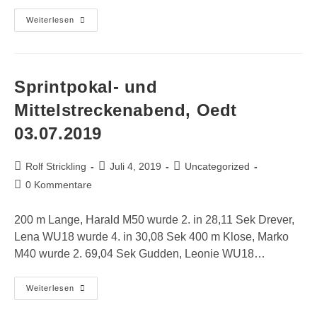
Sommerlauf,
Weiterlesen
Hochneukirch
06.07.2019
Sprintpokal- und
Mittelstreckenabend, Oedt
03.07.2019
Beitrags-
Beitrag
Beitrags-
Rolf Strickling
Juli 4, 2019
Uncategorized
Autor:
veröffentlicht:
Kategorie:
Beitrags-
0 Kommentare
Kommentare:
200 m Lange, Harald M50 wurde 2. in 28,11 Sek Drever,
Lena WU18 wurde 4. in 30,08 Sek 400 m Klose, Marko
M40 wurde 2. 69,04 Sek Gudden, Leonie WU18…
Sprintpokal-
Weiterlesen
Und
Mittelstreckenabend,