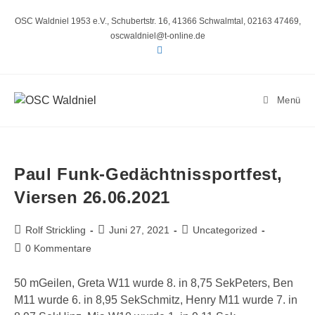
Zum
Inhalt
OSC Waldniel 1953 e.V., Schubertstr. 16, 41366 Schwalmtal, 02163 47469,
springen
oscwaldniel@t-online.de
Menü
Paul Funk-Gedächtnissportfest,
Viersen 26.06.2021
Beitrags-
Beitrag
Beitrags-
Rolf Strickling
Juni 27, 2021
Uncategorized
Autor:
veröffentlicht:
Kategorie:
Beitrags-
0 Kommentare
Kommentare:
50 mGeilen, Greta W11 wurde 8. in 8,75 SekPeters, Ben
M11 wurde 6. in 8,95 SekSchmitz, Henry M11 wurde 7. in