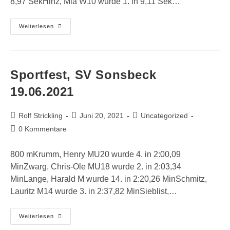
8,97 SekHinz, Mia W10 wurde 1. in 9,11 Sek…
Paul
Weiterlesen
Funk-
Gedächtnissportfest,
Viersen
26.06.2021
Sportfest, SV Sonsbeck
19.06.2021
Beitrags-
Beitrag
Beitrags-
Rolf Strickling
Juni 20, 2021
Uncategorized
Autor:
veröffentlicht:
Kategorie:
Beitrags-
0 Kommentare
Kommentare:
800 mKrumm, Henry MU20 wurde 4. in 2:00,09
MinZwarg, Chris-Ole MU18 wurde 2. in 2:03,34
MinLange, Harald M wurde 14. in 2:20,26 MinSchmitz,
Lauritz M14 wurde 3. in 2:37,82 MinSieblist,…
Sportfest,
Weiterlesen
SV