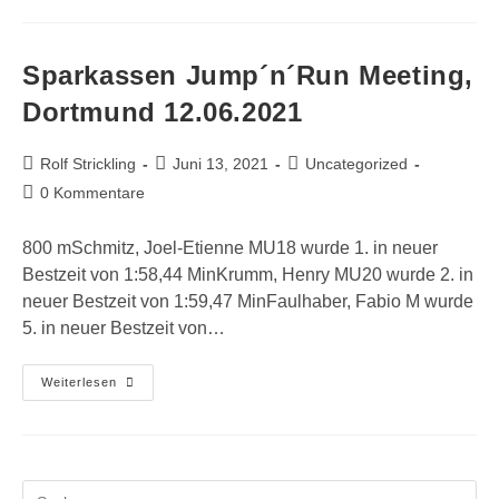
Sonsbeck
19.06.2021
Sparkassen Jump´n´Run Meeting,
Dortmund 12.06.2021
Beitrags-
Beitrag
Beitrags-
Rolf Strickling
Juni 13, 2021
Uncategorized
Autor:
veröffentlicht:
Kategorie:
Beitrags-
0 Kommentare
Kommentare:
800 mSchmitz, Joel-Etienne MU18 wurde 1. in neuer
Bestzeit von 1:58,44 MinKrumm, Henry MU20 wurde 2. in
neuer Bestzeit von 1:59,47 MinFaulhaber, Fabio M wurde
5. in neuer Bestzeit von…
Sparkassen
Weiterlesen
Jump
´n
´Run
Meeting,
Dortmund
12.06.2021