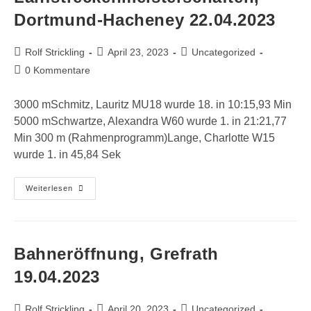
Dortmund-Hacheney 22.04.2023
Beitrags-
Beitrag
Beitrags-
Rolf Strickling
April 23, 2023
Uncategorized
Autor:
veröffentlicht:
Kategorie:
Beitrags-
0 Kommentare
Kommentare:
3000 mSchmitz, Lauritz MU18 wurde 18. in 10:15,93 Min
5000 mSchwartze, Alexandra W60 wurde 1. in 21:21,77
Min 300 m (Rahmenprogramm)Lange, Charlotte W15
wurde 1. in 45,84 Sek
NRW
Weiterlesen
Lanfstreckenmeisterschaften,
Dortmund-
Hacheney
22.04.2023
Bahneröffnung, Grefrath
19.04.2023
Beitrags-
Beitrag
Beitrags-
Rolf Strickling
April 20, 2023
Uncategorized