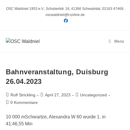
Zum
Inhalt
OSC Waldniel 1953 e.V., Schubertstr. 16, 41366 Schwalmtal, 02163 47469,
springen
oscwaldniel@t-online.de
Menü
Bahnveranstaltung, Duisburg
26.04.2023
Beitrags-
Beitrag
Beitrags-
Rolf Strickling
April 27, 2023
Uncategorized
Autor:
veröffentlicht:
Kategorie:
Beitrags-
0 Kommentare
Kommentare:
10 000 mSchwartze, Alexandra W 60 wurde 1. in
41:46,55 Min