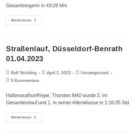
Gesamtsiegerin in 43:28 Min
Straßenlauf,
Weiterlesen
Tönisvorst
16.04.2023
Straßenlauf, Düsseldorf-Benrath
01.04.2023
Beitrags-
Beitrag
Beitrags-
Rolf Strickling
April 2, 2023
Uncategorized
Autor:
veröffentlicht:
Kategorie:
Beitrags-
0 Kommentare
Kommentare:
HalbmarathonRiepe, Thorsten M40 wurde 2. im
Gesamteinlauf und 1. in seiner Altersklasse in 1:16:35 Std
Straßenlauf,
Weiterlesen
Düsseldorf-
Benrath
01.04.2023