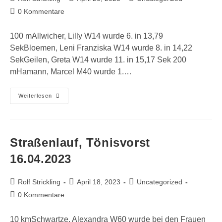
Autor:
veröffentlicht:
Kategorie:
Beitrags-
0 Kommentare
Kommentare:
100 mAllwicher, Lilly W14 wurde 6. in 13,79
SekBloemen, Leni Franziska W14 wurde 8. in 14,22
SekGeilen, Greta W14 wurde 11. in 15,17 Sek 200
mHamann, Marcel M40 wurde 1.…
Bahneröffnung,
Weiterlesen
Grefrath
19.04.2023
Straßenlauf, Tönisvorst
16.04.2023
Beitrags-
Beitrag
Beitrags-
Rolf Strickling
April 18, 2023
Uncategorized
Autor:
veröffentlicht:
Kategorie:
Beitrags-
0 Kommentare
Kommentare:
10 kmSchwartze, Alexandra W60 wurde bei den Frauen