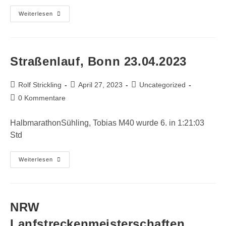
Bahnveranstaltung,
Weiterlesen
Duisburg
26.04.2023
Straßenlauf, Bonn 23.04.2023
Beitrags-
Beitrag
Beitrags-
Rolf Strickling
April 27, 2023
Uncategorized
Autor:
veröffentlicht:
Kategorie:
Beitrags-
0 Kommentare
Kommentare:
HalbmarathonSühling, Tobias M40 wurde 6. in 1:21:03
Std
Straßenlauf,
Weiterlesen
Bonn
23.04.2023
NRW
Lanfstreckenmeisterschaften,