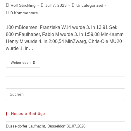
Beitrags-
Beitrag
Beitrags-
Rolf Strickling
Juli 7, 2023
Uncategorized
Autor:
veröffentlicht:
Kategorie:
Beitrags-
0 Kommentare
Kommentare:
100 mBloemen, Franziska W14 wurde 3. in 13,91 Sek
800 mFaulhaber, Fabio M wurde 3. in 1:59,08 MinKrumm,
Henry M wurde 4. in 2:00,54 MinZwarg, Chris-Ole MU20
wurde 1. in…
Wilhelm-
Weiterlesen
Unger-
Spiele,
Düsseldorf
25.06.2023
Neueste Beiträge
Düsseldorfer Laufnacht, Düsseldorf 31.07.2026