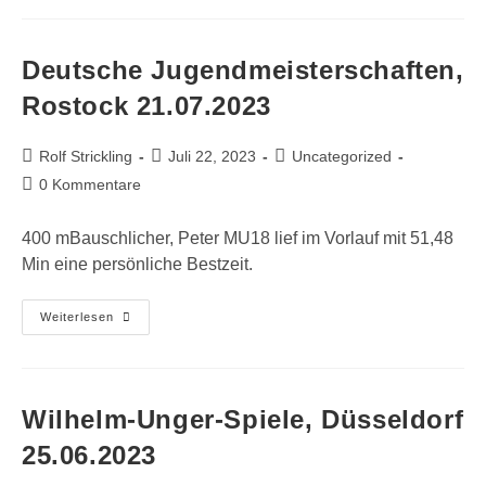
Deutsche Jugendmeisterschaften,
Rostock 21.07.2023
Beitrags-
Beitrag
Beitrags-
Rolf Strickling
Juli 22, 2023
Uncategorized
Autor:
veröffentlicht:
Kategorie:
Beitrags-
0 Kommentare
Kommentare:
400 mBauschlicher, Peter MU18 lief im Vorlauf mit 51,48
Min eine persönliche Bestzeit.
Deutsche
Weiterlesen
Jugendmeisterschaften,
Rostock
21.07.2023
Wilhelm-Unger-Spiele, Düsseldorf
25.06.2023