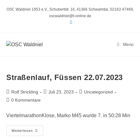
Zum
Inhalt
OSC Waldniel 1953 e.V., Schubertstr. 16, 41366 Schwalmtal, 02163 47469,
springen
oscwaldniel@t-online.de
Menü
Straßenlauf, Füssen 22.07.2023
Beitrags-
Beitrag
Beitrags-
Rolf Strickling
Juli 23, 2023
Uncategorized
Autor:
veröffentlicht:
Kategorie:
Beitrags-
0 Kommentare
Kommentare:
ViertelmarathonKlose, Marko M45 wurde 7. in 50:28 Min
Straßenlauf,
Weiterlesen
Füssen
22.07.2023