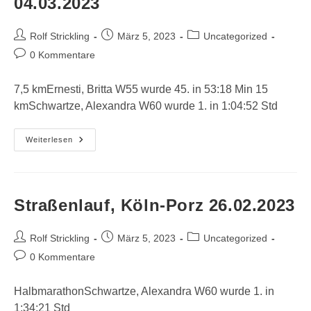
04.03.2023
Beitrags-
Beitrag
Beitrags-
Rolf Strickling
März 5, 2023
Uncategorized
Autor:
veröffentlicht:
Kategorie:
Beitrags-
0 Kommentare
Kommentare:
7,5 kmErnesti, Britta W55 wurde 45. in 53:18 Min 15
kmSchwartze, Alexandra W60 wurde 1. in 1:04:52 Std
Winterlaufserie
Weiterlesen
2.
Lauf
Duisburg
04.03.2023
Straßenlauf, Köln-Porz 26.02.2023
Beitrags-
Beitrag
Beitrags-
Rolf Strickling
März 5, 2023
Uncategorized
Autor:
veröffentlicht:
Kategorie:
Beitrags-
0 Kommentare
Kommentare:
HalbmarathonSchwartze, Alexandra W60 wurde 1. in
1:34:21 Std