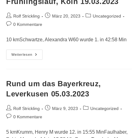
Frühlingslauf, Köln 19.03.2023
Beitrags-
Beitrag
Beitrags-
Rolf Strickling
März 20, 2023
Uncategorized
Autor:
veröffentlicht:
Kategorie:
Beitrags-
0 Kommentare
Kommentare:
10 kmSchwartze, Alexandra W60 wurde 1. in 42:58 Min
Frühlingslauf,
Weiterlesen
Köln
19.03.2023
Rund um das Bayerkreuz,
Leverkusen 05.03.2023
Beitrags-
Beitrag
Beitrags-
Rolf Strickling
März 9, 2023
Uncategorized
Autor:
veröffentlicht:
Kategorie:
Beitrags-
0 Kommentare
Kommentare:
5 kmKrumm, Henry M wurde 12. in 15:55 MinFaulhaber,