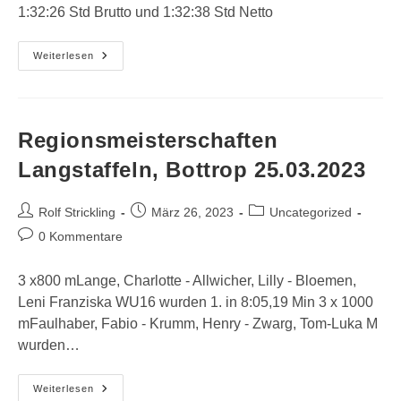
1:32:26 Std Brutto und 1:32:38 Std Netto
Deutsche
Weiterlesen
Meisterschaften
Halbmarathon,
Freiburg
26.03.2023
Regionsmeisterschaften
Langstaffeln, Bottrop 25.03.2023
Beitrags-
Beitrag
Beitrags-
Rolf Strickling
März 26, 2023
Uncategorized
Autor:
veröffentlicht:
Kategorie:
Beitrags-
0 Kommentare
Kommentare:
3 x800 mLange, Charlotte - Allwicher, Lilly - Bloemen,
Leni Franziska WU16 wurden 1. in 8:05,19 Min 3 x 1000
mFaulhaber, Fabio - Krumm, Henry - Zwarg, Tom-Luka M
wurden…
Regionsmeisterschaften
Weiterlesen