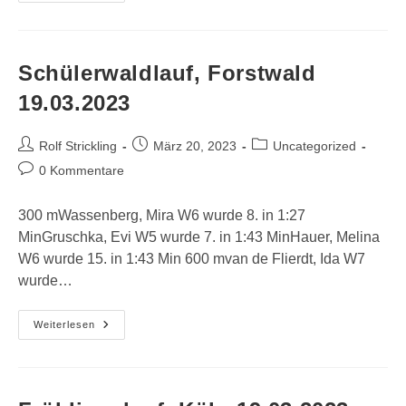
Langstaffeln,
Bottrop
25.03.2023
Schülerwaldlauf, Forstwald
19.03.2023
Beitrags-
Beitrag
Beitrags-
Rolf Strickling
März 20, 2023
Uncategorized
Autor:
veröffentlicht:
Kategorie:
Beitrags-
0 Kommentare
Kommentare:
300 mWassenberg, Mira W6 wurde 8. in 1:27
MinGruschka, Evi W5 wurde 7. in 1:43 MinHauer, Melina
W6 wurde 15. in 1:43 Min 600 mvan de Flierdt, Ida W7
wurde…
Schülerwaldlauf,
Weiterlesen
Forstwald
19.03.2023