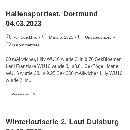
Hallensportfest, Dortmund
04.03.2023
Beitrags-
Beitrag
Beitrags-
Rolf Strickling
März 5, 2023
Uncategorized
Autor:
veröffentlicht:
Kategorie:
Beitrags-
0 Kommentare
Kommentare:
60 mAllwicher, Lilly WU16 wurde 3. in 8,70 SekBloemen,
Leni Franziska WU16 wurde 8. in8,81 SekTögel, Marie
WU16 wurde 23. in 9,25 Sek 300 mAllwicher, Lilly WU16
wurde 2. in…
Hallensportfest,
Weiterlesen
Dortmund
04.03.2023
Winterlaufserie 2. Lauf Duisburg