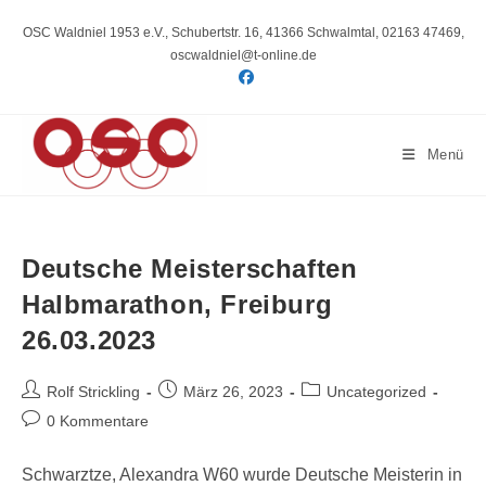
Zum
Inhalt
OSC Waldniel 1953 e.V., Schubertstr. 16, 41366 Schwalmtal, 02163 47469,
springen
oscwaldniel@t-online.de
Menü
Deutsche Meisterschaften
Halbmarathon, Freiburg
26.03.2023
Beitrags-
Beitrag
Beitrags-
Rolf Strickling
März 26, 2023
Uncategorized
Autor:
veröffentlicht:
Kategorie:
Beitrags-
0 Kommentare
Kommentare:
Schwarztze, Alexandra W60 wurde Deutsche Meisterin in