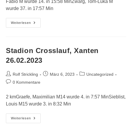
Fabio M wurde 14. in 15:58 MinZwarg, Tom-Luka M
wurde 37. in 17:57 Min
Rund
Weiterlesen
Um
Das
Bayerkreuz,
Leverkusen
05.03.2023
Stadion Crosslauf, Xanten
26.02.2023
Beitrags-
Beitrag
Beitrags-
Rolf Strickling
März 6, 2023
Uncategorized
Autor:
veröffentlicht:
Kategorie:
Beitrags-
0 Kommentare
Kommentare:
2 kmGraefe, Maximilian M14 wurde 4. in 7:57 MinSieblist,
Louis M15 wurde 3. in 8:32 Min
Stadion
Weiterlesen
Crosslauf,
Xanten
26.02.2023