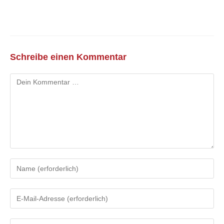
Schreibe einen Kommentar
Kommentar
Gib
deinen
Namen
Gib
oder
deine
Benutzernamen
E-
zum
Gib