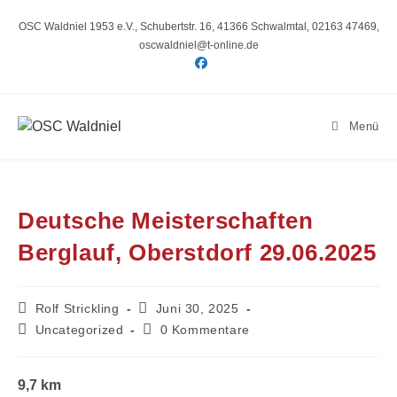
Zum
Inhalt
OSC Waldniel 1953 e.V., Schubertstr. 16, 41366 Schwalmtal, 02163 47469,
springen
oscwaldniel@t-online.de
Menü
Deutsche Meisterschaften
Berglauf, Oberstdorf 29.06.2025
Beitrags-
Beitrag
Rolf Strickling
Juni 30, 2025
Autor:
veröffentlicht:
Beitrags-
Beitrags-
Uncategorized
0 Kommentare
Kategorie:
Kommentare:
9,7 km