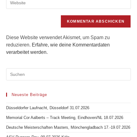
Mail-
Kommentieren
deine
Adresse
ein
Website-
zum
URL
Kommentieren
ein
ein
(optional)
Diese Website verwendet Akismet, um Spam zu
reduzieren.
Erfahre, wie deine Kommentardaten
verarbeitet werden.
Neueste Beiträge
Düsseldorfer Laufnacht, Düsseldorf 31.07.2026
Memorial Cor Aalberts – Track Meeting, Eindhoven/NL 18.07.2026
Deutsche Meisterschaften Masters, Mönchengladbach 17.-19.07.2026