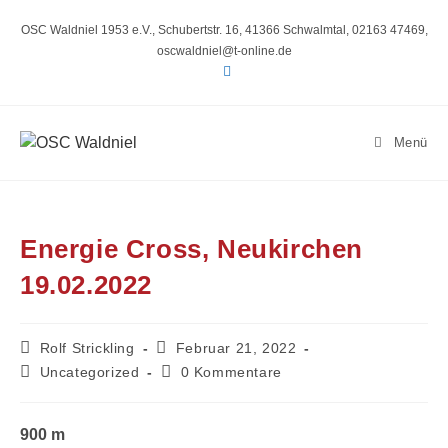
Zum
Inhalt
OSC Waldniel 1953 e.V., Schubertstr. 16, 41366 Schwalmtal, 02163 47469,
springen
oscwaldniel@t-online.de
Menü
Energie Cross, Neukirchen
19.02.2022
Beitrags-
Beitrag
Rolf Strickling
Februar 21, 2022
Autor:
veröffentlicht:
Beitrags-
Beitrags-
Uncategorized
0 Kommentare
Kategorie:
Kommentare:
900 m