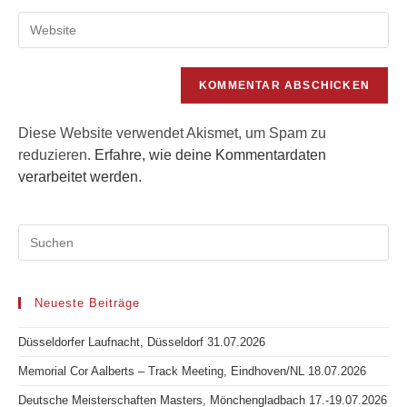
E-
zum
Gib
Mail-
Kommentieren
deine
Adresse
ein
Website-
zum
URL
Kommentieren
ein
ein
(optional)
Diese Website verwendet Akismet, um Spam zu
reduzieren.
Erfahre, wie deine Kommentardaten
verarbeitet werden.
Neueste Beiträge
Düsseldorfer Laufnacht, Düsseldorf 31.07.2026
Memorial Cor Aalberts – Track Meeting, Eindhoven/NL 18.07.2026
Deutsche Meisterschaften Masters, Mönchengladbach 17.-19.07.2026