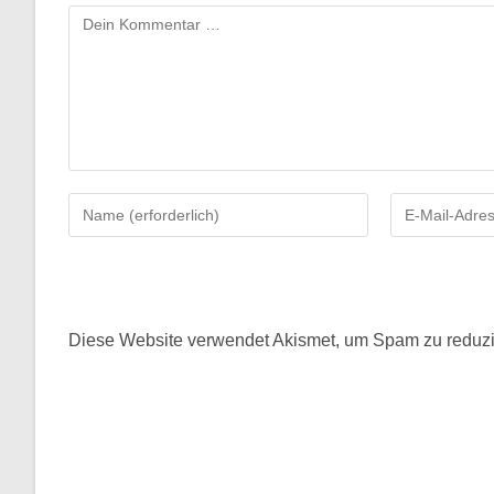
Kommentar
Gib
Gib
deinen
deine
Namen
E-
oder
Mail-
Benutzernamen
Adresse
zum
zum
Diese Website verwendet Akismet, um Spam zu reduz
Kommentieren
Kommentieren
ein
ein