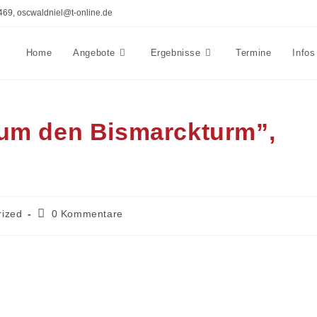
469, oscwaldniel@t-online.de
Home
Angebote
Ergebnisse
Termine
Infos
 um den Bismarckturm”,
Beitrags-
rized
0 Kommentare
Kommentare: