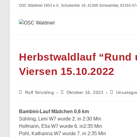
Zum
OSC Waldniel 1953 e.V., Schubertstr. 16, 41366 Schwalmtal, 02163 47
Inhalt
springen
Herbstwaldlauf “Rund
Viersen 15.10.2022
Beitrags-
Beitrag
Beitrags-
Rolf Strickling
Oktober 16, 2022
Uncatego
Autor:
veröffentlicht:
Kategorie:
Bambini-Lauf Mädchen 0,6 km
Sühling, Leni W7 wurde 2. in 2:30 Min
Hofmann, Ella W7 wurde 6. in2:35 Min
Pohl, Katharina W7 wurde 7. in 2:35 Min