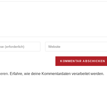
Gib
deine
Website-
URL
ein
(optional)
ieren.
Erfahre, wie deine Kommentardaten verarbeitet werden.