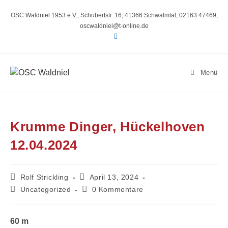
Zum
Inhalt
OSC Waldniel 1953 e.V., Schubertstr. 16, 41366 Schwalmtal, 02163 47469,
springen
oscwaldniel@t-online.de
Menü
Krumme Dinger, Hückelhoven
12.04.2024
Beitrags-
Beitrag
Rolf Strickling
April 13, 2024
Autor:
veröffentlicht:
Beitrags-
Beitrags-
Uncategorized
0 Kommentare
Kategorie:
Kommentare:
60 m