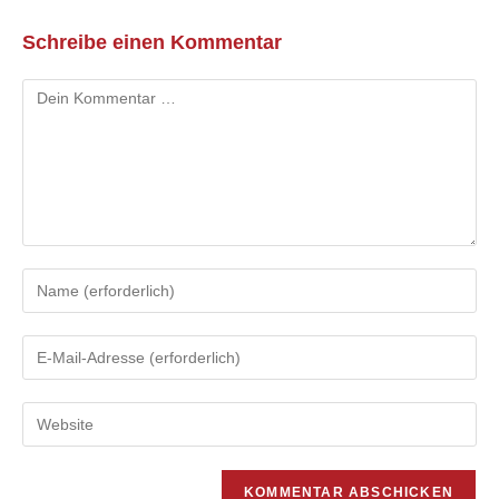
Schreibe einen Kommentar
Kommentar
Gib
deinen
Namen
Gib
oder
deine
Benutzernamen
E-
zum
Gib
Mail-
Kommentieren
deine
Adresse
ein
Website-
zum
URL
Kommentieren