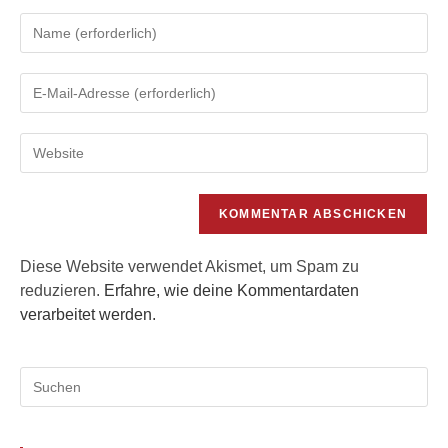
Gib
deinen
Namen
Gib
oder
deine
Benutzernamen
E-
zum
Gib
Mail-
Kommentieren
deine
Adresse
ein
Website-
zum
URL
Kommentieren
ein
ein
(optional)
Diese Website verwendet Akismet, um Spam zu
reduzieren.
Erfahre, wie deine Kommentardaten
verarbeitet werden.