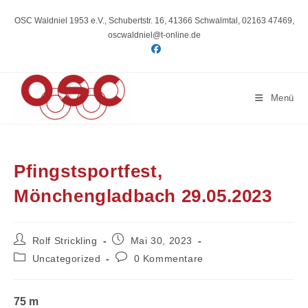
Zum
Inhalt
OSC Waldniel 1953 e.V., Schubertstr. 16, 41366 Schwalmtal, 02163 47469,
springen
oscwaldniel@t-online.de
Menü
Pfingstsportfest,
Mönchengladbach 29.05.2023
Beitrags-
Beitrag
Rolf Strickling
Mai 30, 2023
Autor:
veröffentlicht:
Beitrags-
Beitrags-
Uncategorized
0 Kommentare
Kategorie:
Kommentare:
75 m