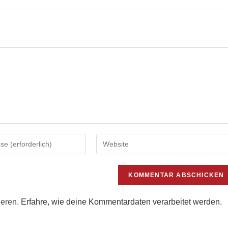
Gib
deine
Website-
URL
ein
(optional)
ieren.
Erfahre, wie deine Kommentardaten verarbeitet werden.