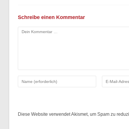
Schreibe einen Kommentar
Kommentar
Gib
Gib
deinen
deine
Namen
E-
oder
Mail-
Benutzernamen
Adresse
zum
zum
Diese Website verwendet Akismet, um Spam zu reduz
Kommentieren
Kommentieren
ein
ein