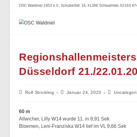
Zum
OSC Waldniel 1953 e.V., Schubertstr. 16, 41366 Schwalmtal, 02163 47
Inhalt
springen
Regionshallenmeisters
Düsseldorf 21./22.01.2
Beitrags-
Beitrag
Beitrags-
Rolf Strickling
Januar 24, 2023
Uncategor
Autor:
veröffentlicht:
Kategorie:
60 m
Allwicher, Lilly W14 wurde 11. in 8,91 Sek
Bloemen, Leni-Franziska W14 lief im VL 9,66 Sek