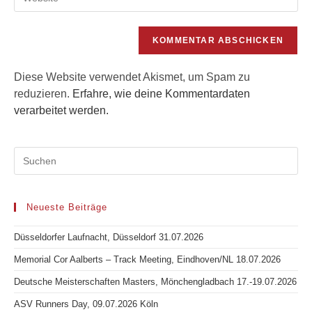
deine
Adresse
ein
Website-
zum
URL
Kommentieren
ein
ein
(optional)
Diese Website verwendet Akismet, um Spam zu
reduzieren.
Erfahre, wie deine Kommentardaten
verarbeitet werden.
Neueste Beiträge
Düsseldorfer Laufnacht, Düsseldorf 31.07.2026
Memorial Cor Aalberts – Track Meeting, Eindhoven/NL 18.07.2026
Deutsche Meisterschaften Masters, Mönchengladbach 17.-19.07.2026
ASV Runners Day, 09.07.2026 Köln