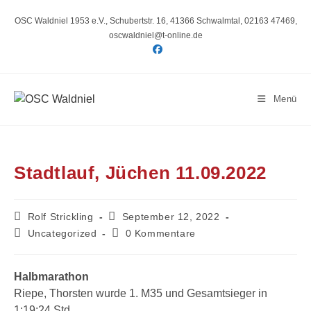
Zum
Inhalt
OSC Waldniel 1953 e.V., Schubertstr. 16, 41366 Schwalmtal, 02163 47469,
springen
oscwaldniel@t-online.de
Menü
Stadtlauf, Jüchen 11.09.2022
Beitrags-
Beitrag
Rolf Strickling
September 12, 2022
Autor:
veröffentlicht:
Beitrags-
Beitrags-
Uncategorized
0 Kommentare
Kategorie:
Kommentare:
Halbmarathon
Riepe, Thorsten wurde 1. M35 und Gesamtsieger in
1:19:24 Std