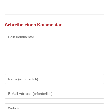
Schreibe einen Kommentar
Kommentar
Gib
deinen
Namen
Gib
oder
deine
Benutzernamen
E-
zum
Gib
Mail-
Kommentieren