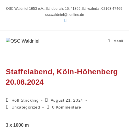
Zum
Inhalt
OSC Waldniel 1953 e.V., Schubertstr. 16, 41366 Schwalmtal, 02163 47469,
springen
oscwaldniel@t-online.de
Menü
Staffelabend, Köln-Höhenberg
20.08.2024
Beitrags-
Beitrag
Rolf Strickling
August 21, 2024
Autor:
veröffentlicht:
Beitrags-
Beitrags-
Uncategorized
0 Kommentare
Kategorie:
Kommentare:
3 x 1000 m