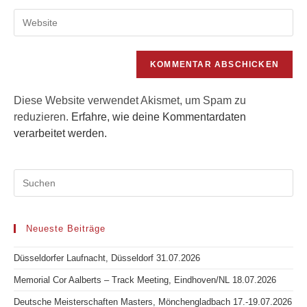
E-
zum
Gib
Mail-
Kommentieren
deine
Adresse
ein
Website-
zum
URL
Kommentieren
ein
ein
(optional)
Diese Website verwendet Akismet, um Spam zu
reduzieren.
Erfahre, wie deine Kommentardaten
verarbeitet werden.
Neueste Beiträge
Düsseldorfer Laufnacht, Düsseldorf 31.07.2026
Memorial Cor Aalberts – Track Meeting, Eindhoven/NL 18.07.2026
Deutsche Meisterschaften Masters, Mönchengladbach 17.-19.07.2026