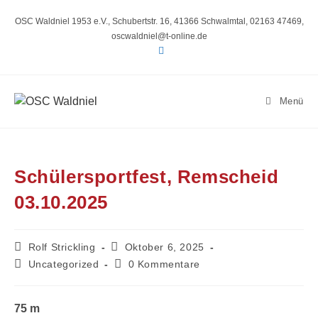
Zum
Inhalt
OSC Waldniel 1953 e.V., Schubertstr. 16, 41366 Schwalmtal, 02163 47469,
springen
oscwaldniel@t-online.de
Menü
Schülersportfest, Remscheid
03.10.2025
Beitrags-
Beitrag
Rolf Strickling
Oktober 6, 2025
Autor:
veröffentlicht:
Beitrags-
Beitrags-
Uncategorized
0 Kommentare
Kategorie:
Kommentare:
75 m