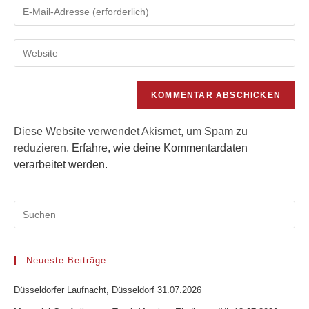
Gib
oder
deine
Benutzernamen
E-
zum
Gib
Mail-
Kommentieren
deine
Adresse
ein
Website-
zum
URL
Kommentieren
ein
ein
(optional)
Diese Website verwendet Akismet, um Spam zu
reduzieren.
Erfahre, wie deine Kommentardaten
verarbeitet werden.
Neueste Beiträge
Düsseldorfer Laufnacht, Düsseldorf 31.07.2026